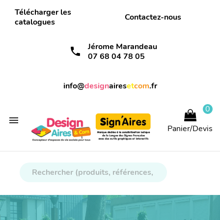
Télécharger les
Contactez-nous
catalogues
Jérome Marandeau
call
07 68 04 78 05
info@
design
aires
et
com
.fr
0

Panier/Devis