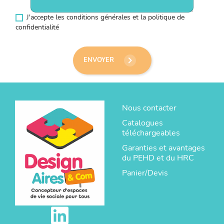
J'accepte les conditions générales et la politique de
confidentialité
keyboard_arrow_right
ENVOYER
Nous contacter
Catalogues
téléchargeables
Garanties et avantages
du PEHD et du HRC
Panier/Devis