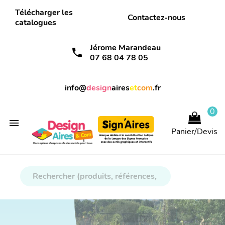
Télécharger les
Contactez-nous
catalogues
Jérome Marandeau
call
07 68 04 78 05
info@
design
aires
et
com
.fr
0

Panier/Devis