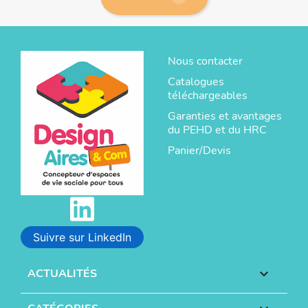
Nous contacter
Catalogues
téléchargeables
Garanties et avantages
du PEHD et du HRC
Panier/Devis
Suivre sur LinkedIn
ACTUALITÉS
