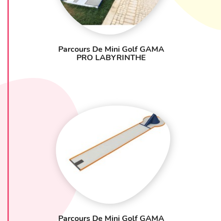
en valeur dans des lieux fermés et conviviaux pour le
plus grand plaisir des joueurs de tous âges. G
râce à
une conception ergonomique et accessible, ces
parcours permettent une utilisation sécurisée et
adaptée à tous les âges, favorisant ainsi un
Parcours De Mini Golf GAMA
divertissement inclusif
et durable. Les innovations
PRO LABYRINTHE
dans ce domaine permettent de créer des parcours
attractifs et dynamiques, répondant aux attentes d’un
large public en quête d’expériences ludiques et
uniques.
Parcours De Mini Golf GAMA