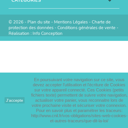
CATÉGORIES

© 2026 -
Plan du site
-
Mentions Légales
-
Charte de
protection des données
-
Conditions générales de vente
-
Réalisation :
Info Conception
En poursuivant votre navigation sur ce site, vous
devez accepter l’utilisation et l'écriture de Cookies
sur votre appareil connecté. Ces Cookies (petits
fichiers texte) permettent de suivre votre navigation,
actualiser votre panier, vous reconnaitre lors de
J'accepte
votre prochaine visite et sécuriser votre connexion.
Pour en savoir plus et paramétrer les traceurs:
http://www.cnil.fr/vos-obligations/sites-web-cookies-
et-autres-traceurs/que-dit-la-loi/