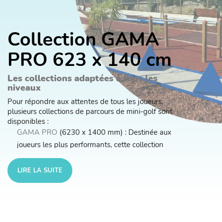
Collection GAMA
PRO 623 x 140 cm
Les collections adaptées à tous les
niveaux
Pour répondre aux attentes de tous les joueurs,
plusieurs collections de parcours de mini-golf sont
disponibles :
GAMA PRO
(6230 x 1400 mm) : Destinée aux
joueurs les plus performants, cette collection
propose des parcours complexes qui exigent
précision et maîtrise technique. Les obstacles variés
LIRE LA SUITE
et les tracés techniques permettent aux joueurs
avancés de perfectionner leurs compétences et de
relever des défis stimulants.