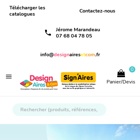
Télécharger les
Contactez-nous
catalogues
Jérome Marandeau
call
07 68 04 78 05
info@
design
aires
et
com
.fr
0

Panier/Devis