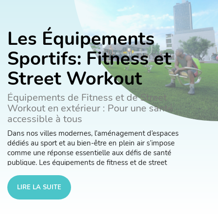
Les Équipements
Sportifs: Fitness et
Street Workout
Équipements de Fitness et de Street
Workout en extérieur : Pour une santé
accessible à tous
Dans nos villes modernes, l’aménagement d’espaces
dédiés au sport et au bien-être en plein air s’impose
comme une réponse essentielle aux défis de santé
publique. Les équipements de fitness et de street
workout installés dans les espaces urbains
permettent à chacun, quel que soit son âge ou son
LIRE LA SUITE
niveau, de profiter des bienfaits de l’activité physique
dans un cadre accessible, convivial et stimulant.
L’importance du sport pour la santé et le