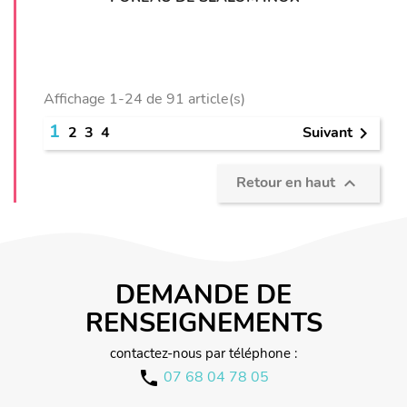
Affichage 1-24 de 91 article(s)
1
Suivant
2
3
4

Retour en haut

DEMANDE DE
RENSEIGNEMENTS
contactez-nous par téléphone :
07 68 04 78 05
call