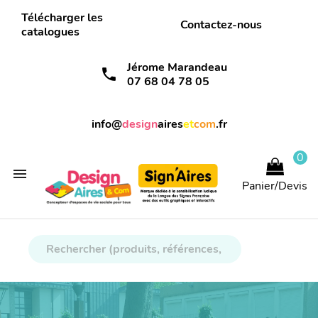
Télécharger les
Contactez-nous
catalogues
Jérome Marandeau
call
07 68 04 78 05
info@
design
aires
et
com
.fr
0

Panier/Devis