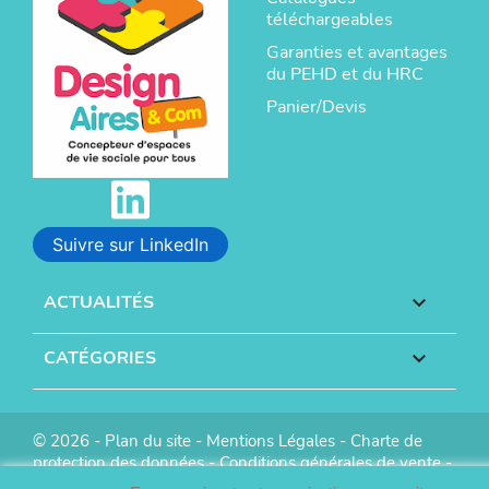
téléchargeables
Garanties et avantages
du PEHD et du HRC
Panier/Devis
Suivre sur LinkedIn
ACTUALITÉS

CATÉGORIES

© 2026 -
Plan du site
-
Mentions Légales
-
Charte de
protection des données
-
Conditions générales de vente
-
Réalisation :
Info Conception