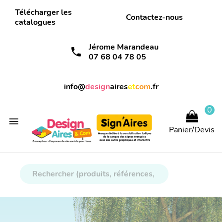
Télécharger les
Contactez-nous
catalogues
Jérome Marandeau
call
07 68 04 78 05
info@
design
aires
et
com
.fr
0

Panier/Devis