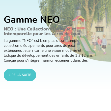
Gamme NEO
NEO : Une Collection Classique et
Intemporelle pour les Aires de Jeux
La gamme "NEO" est bien plus qu'une simple
collection d'équipements pour aires de jeux
extérieures : elle incarne une vision moderne et
ludique du développement des enfants de 1 à 12 ans.
Conçue pour s'intégrer harmonieusement dans des
espaces restreints tout en offrant des possibilités
infinies d'amusement, cette gamme se distingue par
l’élégance de ses structures en tubes inox 70x70 mm
LIRE LA SUITE
et la vivacité de ses panneaux d'habillage en PEHD
colorés.
Une Conception Pensée pour les Espaces
Compactes
NEO répond aux besoins des espaces limités sans
compromettre l’expérience ludique des enfants.