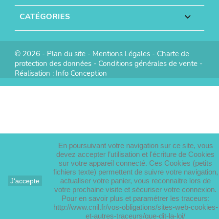
CATÉGORIES

© 2026 -
Plan du site
-
Mentions Légales
-
Charte de
protection des données
-
Conditions générales de vente
-
Réalisation :
Info Conception
En poursuivant votre navigation sur ce site, vous
devez accepter l’utilisation et l'écriture de Cookies
sur votre appareil connecté. Ces Cookies (petits
fichiers texte) permettent de suivre votre navigation,
actualiser votre panier, vous reconnaitre lors de
J'accepte
votre prochaine visite et sécuriser votre connexion.
Pour en savoir plus et paramétrer les traceurs:
http://www.cnil.fr/vos-obligations/sites-web-cookies-
et-autres-traceurs/que-dit-la-loi/