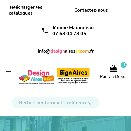
Télécharger les
Contactez-nous
catalogues
Jérome Marandeau
call
07 68 04 78 05
info@
design
aires
et
com
.fr
0

Panier/Devis