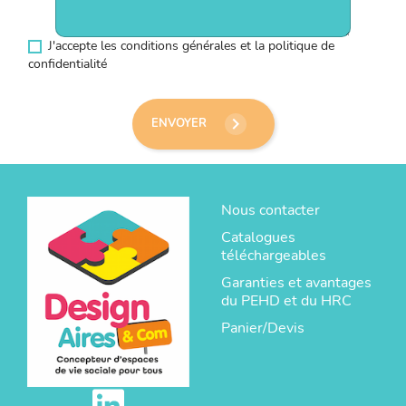
J'accepte les conditions générales et la politique de
confidentialité
keyboard_arrow_right
ENVOYER
Nous contacter
Catalogues
téléchargeables
Garanties et avantages
du PEHD et du HRC
Panier/Devis