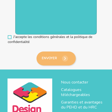
J'accepte les conditions générales et la politique de
confidentialité
keyboard_arrow_right
ENVOYER
Nous contacter
Catalogues
téléchargeables
Garanties et avantages
du PEHD et du HRC