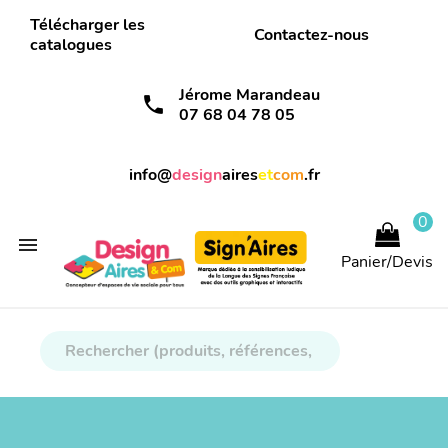
Télécharger les
Contactez-nous
catalogues
Jérome Marandeau
call
07 68 04 78 05
info@
design
aires
et
com
.fr
0

Panier/Devis