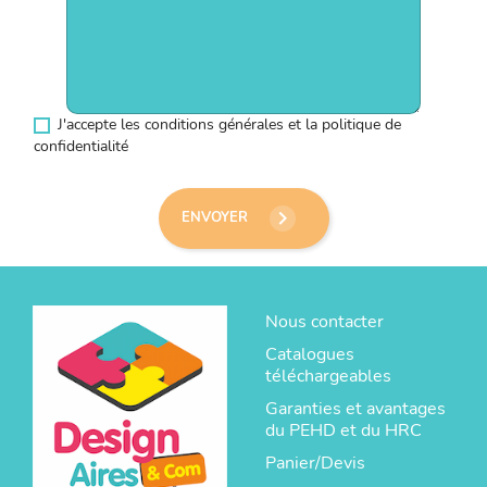
J'accepte les conditions générales et la politique de
confidentialité
keyboard_arrow_right
ENVOYER
Nous contacter
Catalogues
téléchargeables
Garanties et avantages
du PEHD et du HRC
Panier/Devis