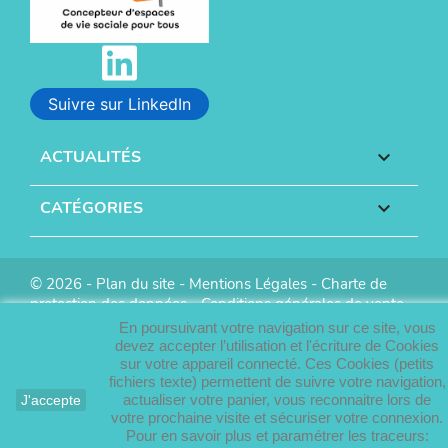
Suivre sur LinkedIn
ACTUALITÉS

CATÉGORIES

© 2026 -
Plan du site
-
Mentions Légales
-
Charte de
protection des données
-
Conditions générales de vente
-
Réalisation :
Info Conception
En poursuivant votre navigation sur ce site, vous
devez accepter l’utilisation et l'écriture de Cookies
sur votre appareil connecté. Ces Cookies (petits
fichiers texte) permettent de suivre votre navigation,
actualiser votre panier, vous reconnaitre lors de
J'accepte
votre prochaine visite et sécuriser votre connexion.
Pour en savoir plus et paramétrer les traceurs: