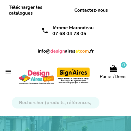
Télécharger les
Contactez-nous
catalogues
Jérome Marandeau
call
07 68 04 78 05
info@
design
aires
et
com
.fr
0

Panier/Devis