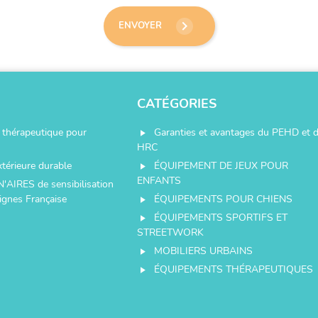
keyboard_arrow_right
ENVOYER
CATÉGORIES
thérapeutique pour
Garanties et avantages du PEHD et 
play_arrow
HRC
xtérieure durable
ÉQUIPEMENT DE JEUX POUR
play_arrow
ENFANTS
N'AIRES de sensibilisation
ignes Française
ÉQUIPEMENTS POUR CHIENS
play_arrow
ÉQUIPEMENTS SPORTIFS ET
play_arrow
STREETWORK
MOBILIERS URBAINS
play_arrow
ÉQUIPEMENTS THÉRAPEUTIQUES
play_arrow