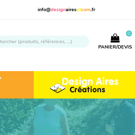
info@
design
aires
et
com
.fr
0
PANIER/DEVIS