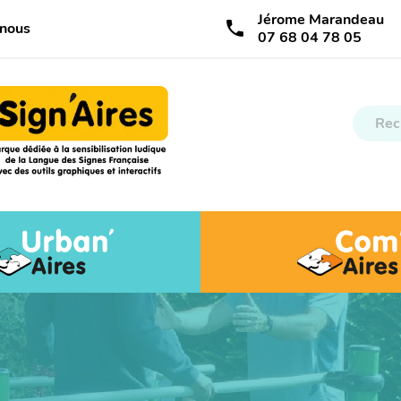
Jérome Marandeau
call
-nous
07 68 04 78 05