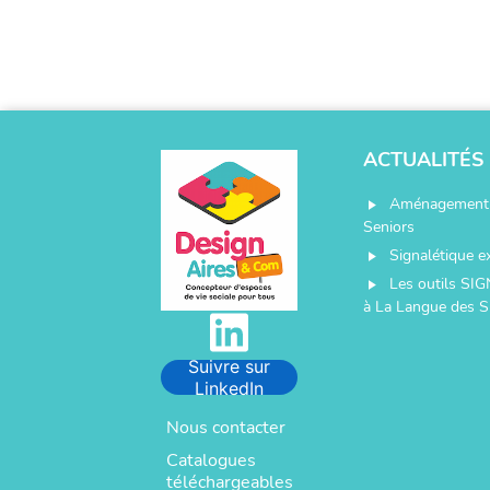
ACTUALITÉS
Aménagement 
play_arrow
Seniors
Signalétique e
play_arrow
Les outils SIG
play_arrow
à La Langue des S
Suivre sur
LinkedIn
Nous contacter
Catalogues
téléchargeables