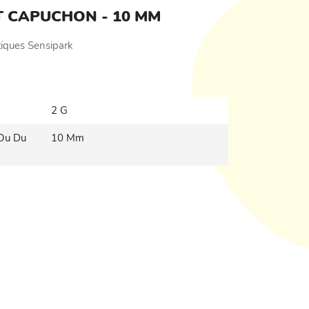
 CAPUCHON - 10 MM
iques Sensipark
2 G
 Ou Du
10 Mm