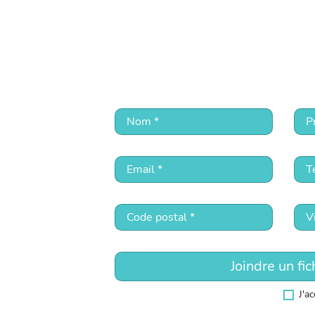
Joindre un fic
J'a