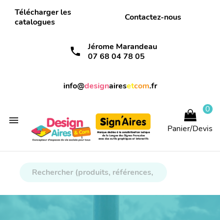
Télécharger les
Contactez-nous
catalogues
Jérome Marandeau
call
07 68 04 78 05
info@
design
aires
et
com
.fr
0

Panier/Devis