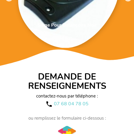
Siège Pour Balançoire Noir
DEMANDE DE
RENSEIGNEMENTS
contactez-nous par téléphone :
07 68 04 78 05
call
ou remplissez le formulaire ci-dessous :