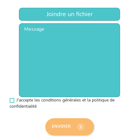
Joindre un fichier
J'accepte les conditions générales et la politique de
confidentialité
keyboard_arrow_right
ENVOYER