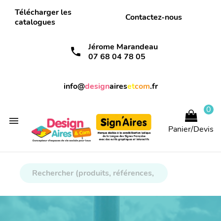
Télécharger les
Contactez-nous
catalogues
Jérome Marandeau
call
07 68 04 78 05
info@
design
aires
et
com
.fr
0

Panier/Devis