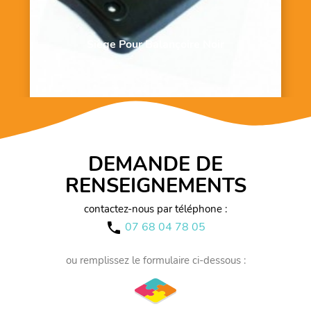
Siège Pour Balançoire Noir
DEMANDE DE
RENSEIGNEMENTS
contactez-nous par téléphone :
07 68 04 78 05
call
ou remplissez le formulaire ci-dessous :