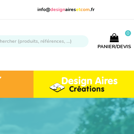
info@
design
aires
et
com
.fr
0
PANIER/DEVIS