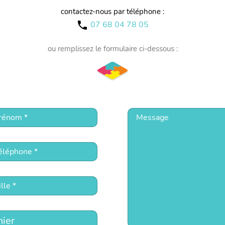
contactez-nous par téléphone :
07 68 04 78 05
call
ou remplissez le formulaire ci-dessous :
hier