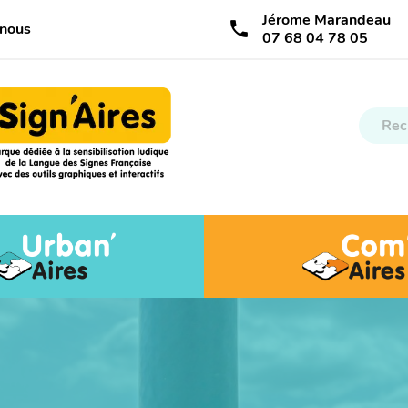
Jérome Marandeau
call
-nous
07 68 04 78 05