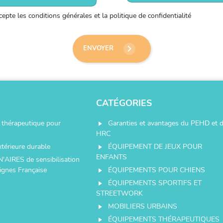
ccepte les conditions générales et la politique de confidentialité
keyboard_arrow_right
ENVOYER
CATÉGORIES
thérapeutique pour
Garanties et avantages du PEHD et 
play_arrow
HRC
xtérieure durable
ÉQUIPEMENT DE JEUX POUR
play_arrow
ENFANTS
N'AIRES de sensibilisation
ignes Française
ÉQUIPEMENTS POUR CHIENS
play_arrow
ÉQUIPEMENTS SPORTIFS ET
play_arrow
STREETWORK
MOBILIERS URBAINS
play_arrow
ÉQUIPEMENTS THÉRAPEUTIQUES
play_arrow