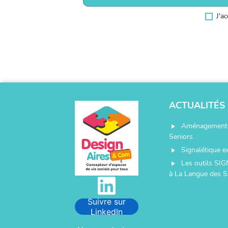
J'a
ACTUALITÉS
Aménagement 
play_arrow
Seniors
Signalétique e
play_arrow
Les outils SIG
play_arrow
à La Langue des S
Suivre sur
LinkedIn