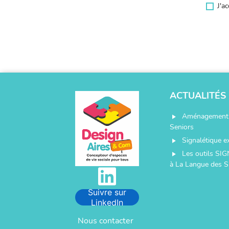
J'a
ACTUALITÉS
Aménagement 
play_arrow
Seniors
Signalétique e
play_arrow
Les outils SIG
play_arrow
à La Langue des S
Suivre sur
LinkedIn
Nous contacter