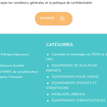
ccepte les conditions générales et la politique de confidentialité
keyboard_arrow_right
ENVOYER
CATÉGORIES
thérapeutique pour
Garanties et avantages du PEHD et 
play_arrow
HRC
xtérieure durable
ÉQUIPEMENT DE JEUX POUR
play_arrow
ENFANTS
N'AIRES de sensibilisation
ignes Française
ÉQUIPEMENTS POUR CHIENS
play_arrow
ÉQUIPEMENTS SPORTIFS ET
play_arrow
STREETWORK
MOBILIERS URBAINS
play_arrow
ÉQUIPEMENTS THÉRAPEUTIQUES
play_arrow