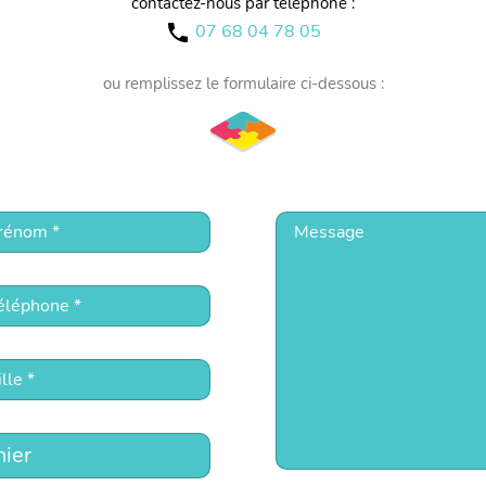
contactez-nous par téléphone :
07 68 04 78 05
call
ou remplissez le formulaire ci-dessous :
hier