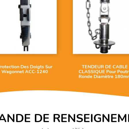
rotection Des Doigts Sur
TENDEUR DE CABLE
Wagonnet ACC-1240
CLASSIQUE Pour Poutr
Ronde Diamètre 180m
ANDE DE RENSEIGNEM