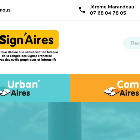
Jérome Marandeau
call
-nous
07 68 04 78 05