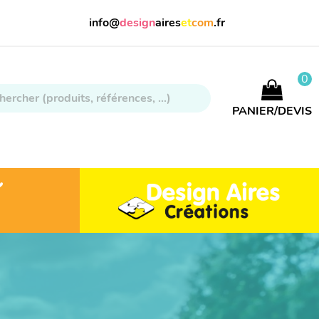
info@
design
aires
et
com
.fr
0
PANIER/DEVIS