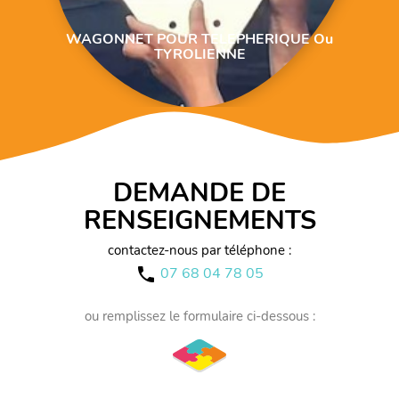
WAGONNET POUR TELEPHERIQUE Ou
TYROLIENNE
DEMANDE DE
RENSEIGNEMENTS
contactez-nous par téléphone :
07 68 04 78 05
call
ou remplissez le formulaire ci-dessous :