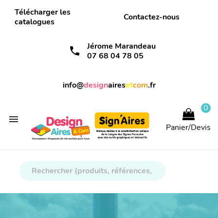
Télécharger les
Contactez-nous
catalogues
Jérome Marandeau
call
07 68 04 78 05
info@
design
aires
et
com
.fr
0

Panier/Devis