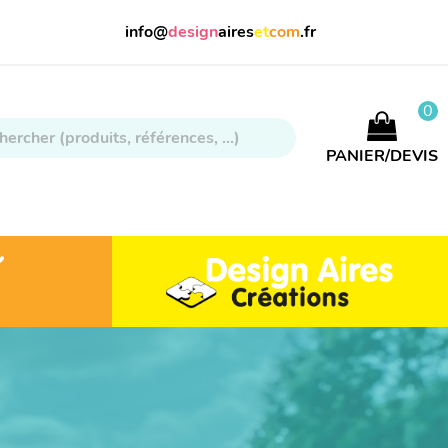
info@
design
aires
et
com
.fr
0
PANIER/DEVIS