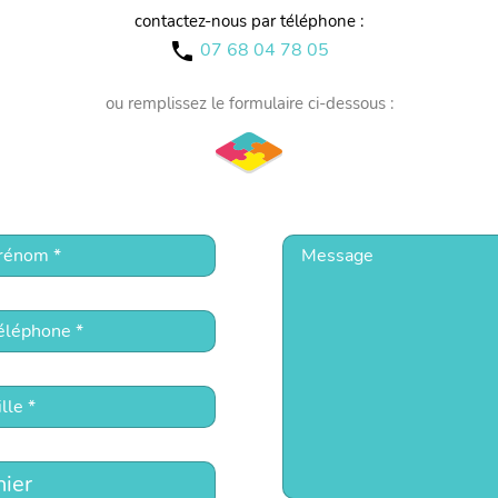
contactez-nous par téléphone :
07 68 04 78 05
call
ou remplissez le formulaire ci-dessous :
hier