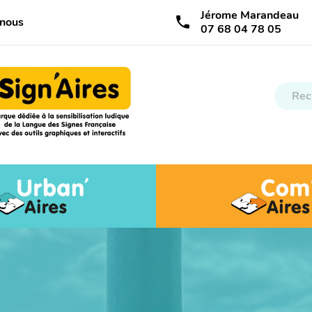
Jérome Marandeau
call
-nous
07 68 04 78 05