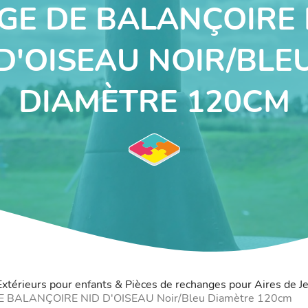
ÈGE DE BALANÇOIRE 
D'OISEAU NOIR/BLE
DIAMÈTRE 120CM
 Extérieurs pour enfants & Pièces de rechanges pour Aires de J
E BALANÇOIRE NID D'OISEAU Noir/Bleu Diamètre 120cm