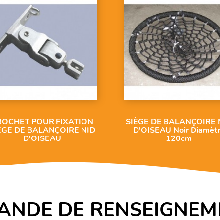
ROCHET POUR FIXATION
SIÈGE DE BALANÇOIRE 
ÈGE DE BALANÇOIRE NID
D'OISEAU Noir Diamèt
D'OISEAU
120cm
ANDE DE RENSEIGNEM