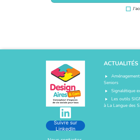
J'a
ACTUALITÉS
Aménagement 
play_arrow
Seniors
Signalétique e
play_arrow
Les outils SIG
play_arrow
à La Langue des S
Suivre sur
LinkedIn
Nous contacter