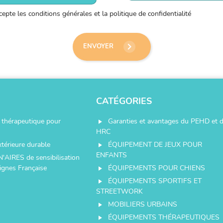
ccepte les conditions générales et la politique de confidentialité
keyboard_arrow_right
ENVOYER
CATÉGORIES
thérapeutique pour
Garanties et avantages du PEHD et 
play_arrow
HRC
xtérieure durable
ÉQUIPEMENT DE JEUX POUR
play_arrow
ENFANTS
N'AIRES de sensibilisation
ignes Française
ÉQUIPEMENTS POUR CHIENS
play_arrow
ÉQUIPEMENTS SPORTIFS ET
play_arrow
STREETWORK
MOBILIERS URBAINS
play_arrow
ÉQUIPEMENTS THÉRAPEUTIQUES
play_arrow