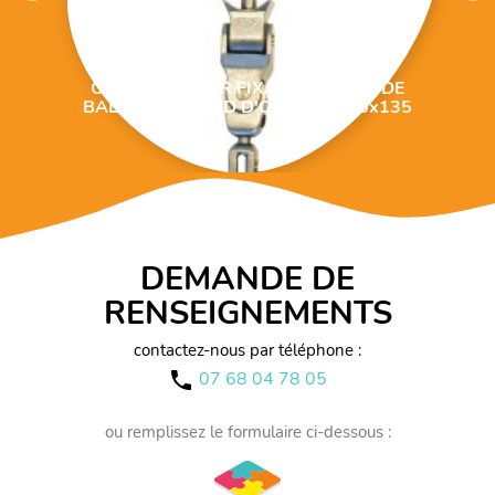
CROCHET POUR FIXATION SIÈGE DE
BALANÇOIRE NID D'OISEAU M16x135
DEMANDE DE
RENSEIGNEMENTS
contactez-nous par téléphone :
07 68 04 78 05
call
ou remplissez le formulaire ci-dessous :