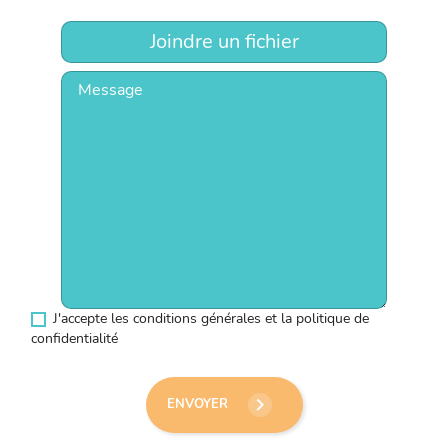
Joindre un fichier
J'accepte les conditions générales et la politique de
confidentialité
keyboard_arrow_right
ENVOYER