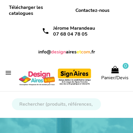
Télécharger les
Contactez-nous
catalogues
Jérome Marandeau
call
07 68 04 78 05
info@
design
aires
et
com
.fr
0

Panier/Devis