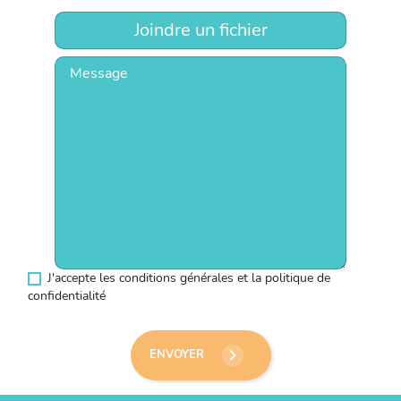
Joindre un fichier
J'accepte les conditions générales et la politique de
confidentialité
keyboard_arrow_right
ENVOYER