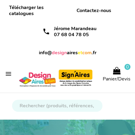
Télécharger les
Contactez-nous
catalogues
Jérome Marandeau
call
07 68 04 78 05
info@
design
aires
et
com
.fr
0

Panier/Devis