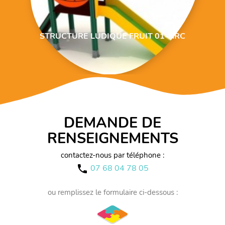
STRUCTURE LUDIQUE FRUIT 01-HRC
DEMANDE DE
RENSEIGNEMENTS
contactez-nous par téléphone :
07 68 04 78 05
call
ou remplissez le formulaire ci-dessous :