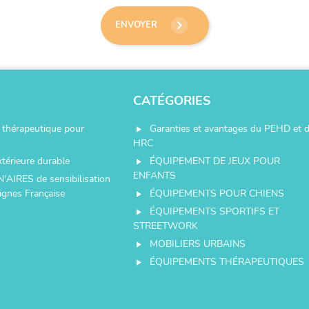
keyboard_arrow_right
ENVOYER
CATÉGORIES
thérapeutique pour
Garanties et avantages du PEHD et 
play_arrow
HRC
xtérieure durable
ÉQUIPEMENT DE JEUX POUR
play_arrow
ENFANTS
N'AIRES de sensibilisation
ignes Française
ÉQUIPEMENTS POUR CHIENS
play_arrow
ÉQUIPEMENTS SPORTIFS ET
play_arrow
STREETWORK
MOBILIERS URBAINS
play_arrow
ÉQUIPEMENTS THÉRAPEUTIQUES
play_arrow