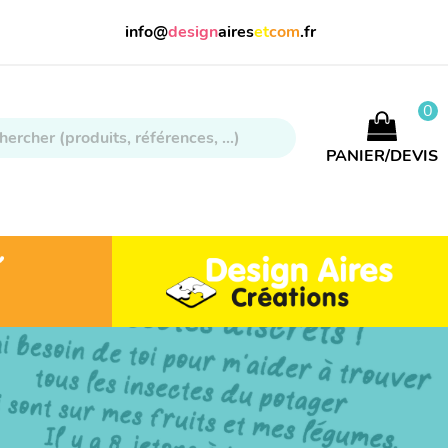
info@
design
aires
et
com
.fr
0
PANIER/DEVIS