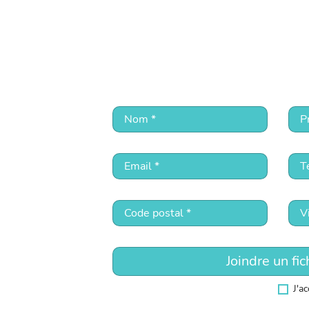
Joindre un fic
J'a