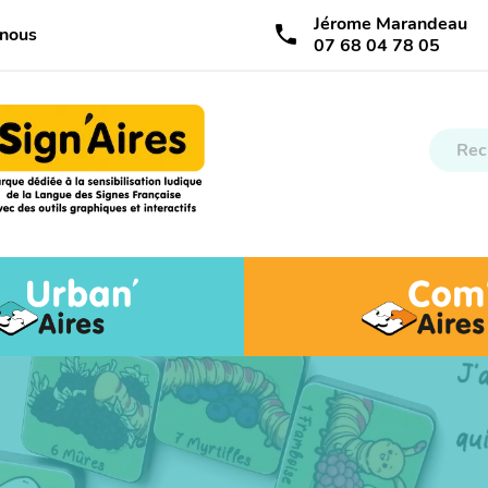
Jérome Marandeau
call
-nous
07 68 04 78 05