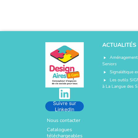
ACTUALITÉS
Aménagement 
play_arrow
Seniors
Signalétique e
play_arrow
Les outils SIG
play_arrow
à La Langue des S
Suivre sur
LinkedIn
Nous contacter
Catalogues
téléchargeables