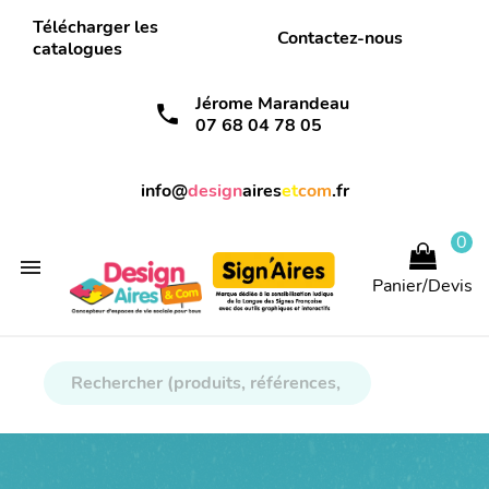
Télécharger les
Contactez-nous
catalogues
Jérome Marandeau
call
07 68 04 78 05
info@
design
aires
et
com
.fr
0

Panier/Devis