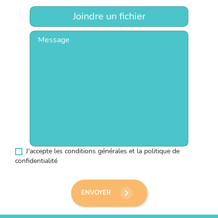
Joindre un fichier
J'accepte les conditions générales et la politique de
confidentialité
keyboard_arrow_right
ENVOYER