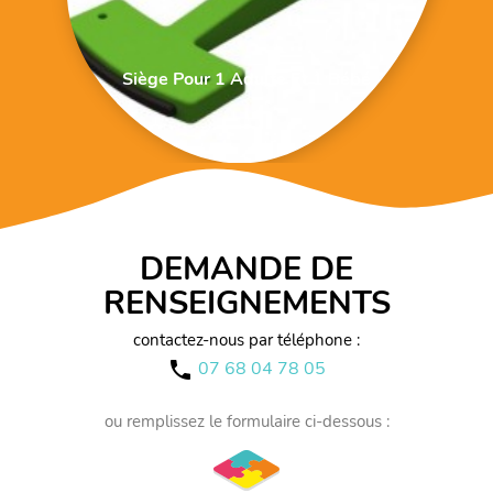
Siège Pour 1 Adulte Et 1 Bébé
DEMANDE DE
RENSEIGNEMENTS
contactez-nous par téléphone :
07 68 04 78 05
call
ou remplissez le formulaire ci-dessous :