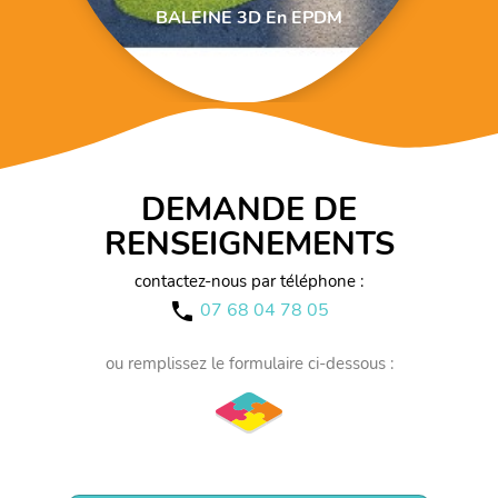
BALEINE 3D En EPDM
DEMANDE DE
RENSEIGNEMENTS
contactez-nous par téléphone :
07 68 04 78 05
call
ou remplissez le formulaire ci-dessous :