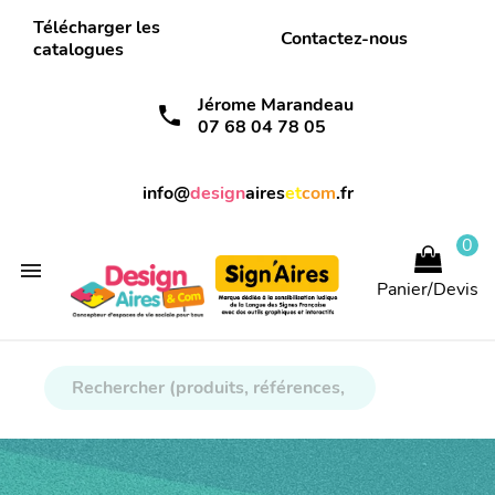
Télécharger les
Contactez-nous
catalogues
Jérome Marandeau
call
07 68 04 78 05
info@
design
aires
et
com
.fr
0

Panier/Devis